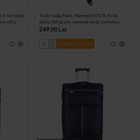
, 4 roti duble
Troler voiaj, Mare, Naimeed D7178, 4 roti
ere cifru,
duble 360 grade, material textil, inchidere
cifru, Negru, 45x28x75cm
249,00 Lei
ADAUGĂ ÎN COS