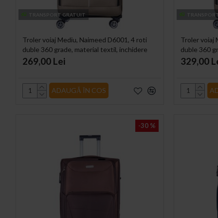
TRANSPORT GRATUIT
TRANSPORT
Troler voiaj Mediu, Naimeed D6001, 4 roti
Troler voiaj
duble 360 grade, material textil, inchidere
duble 360 gr
cifru, Crem, 41x23x68cm
cifru, Crem
269,00 Lei
329,00 L
ADAUGĂ ÎN COS
A
-30 %