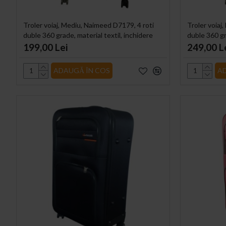
Troler voiaj, Mediu, Naimeed D7179, 4 roti
Troler voiaj
duble 360 grade, material textil, inchidere
duble 360 gr
cifru, Gri, 41x24x66cm
cifru, Gri, 
199,00 Lei
249,00 L
ADAUGĂ ÎN COS
A