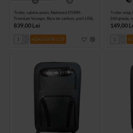
Troler, cabina avion, Naimeed D5989,
Troler voiaj
Premium Voyage, fibra de carbon, port USB,
360 grade, ma
compartiment pentru laptop, inchidere cifru,
36x22x55c
839,00 Lei
149,00 L
Alb, 49x34x24cm
ADAUGĂ ÎN COS
A