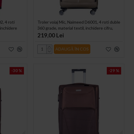
, 4 roti
Troler voiaj Mic, Naimeed D6001, 4 roti duble
 inchidere
360 grade, material textil, inchidere cifru,
Crem, 35x21x58cm
219,00 Lei
ADAUGĂ ÎN COS
-30 %
-29 %