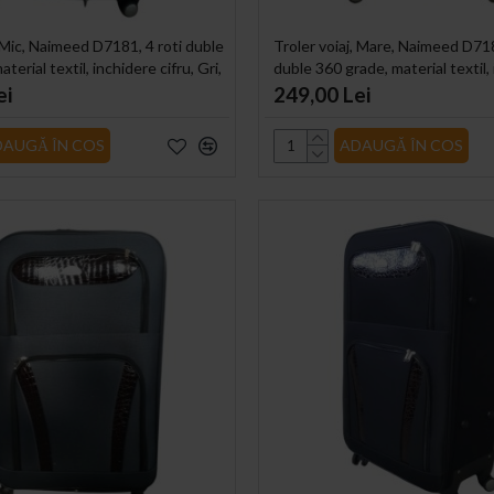
, Mic, Naimeed D7181, 4 roti duble
Troler voiaj, Mare, Naimeed D718
terial textil, inchidere cifru, Gri,
duble 360 grade, material textil,
m
cifru, Negru, 45x28x75cm
ei
249,00 Lei
DAUGĂ ÎN COS
ADAUGĂ ÎN COS