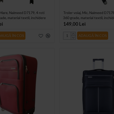
, Mare, Naimeed D7179, 4 roti
Troler voiaj, Mic, Naimeed D7178
ade, material textil, inchidere
360 grade, material textil, inchid
45x28x75cm
Negru, 36x22x55cm
ei
149,00 Lei
DAUGĂ ÎN COS
ADAUGĂ ÎN COS