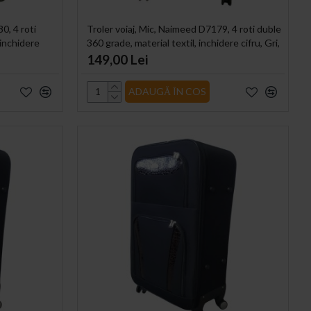
0, 4 roti
Troler voiaj, Mic, Naimeed D7179, 4 roti duble
 inchidere
360 grade, material textil, inchidere cifru, Gri,
36x22x55cm
149,00 Lei
ADAUGĂ ÎN COS