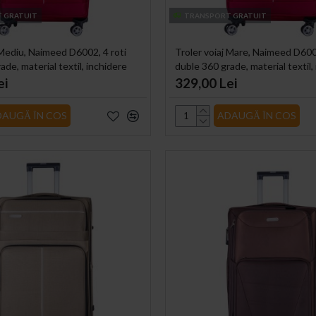
 GRATUIT
TRANSPORT GRATUIT
 Mediu, Naimeed D6002, 4 roti
Troler voiaj Mare, Naimeed D6002
ade, material textil, inchidere
duble 360 grade, material textil,
, 41x23x68cm
cifru, Rosu, 46x27x78cm
ei
329,00 Lei
DAUGĂ ÎN COS
ADAUGĂ ÎN COS