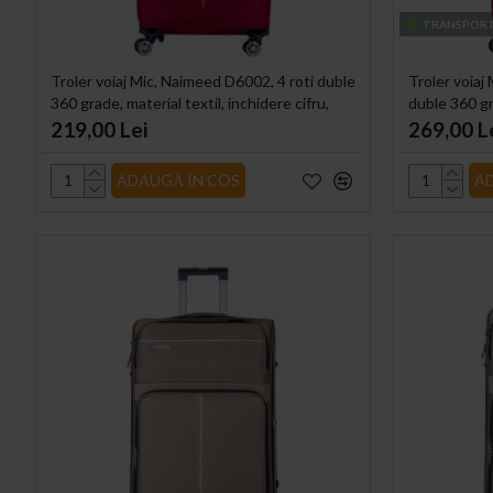
TRANSPORT
Troler voiaj Mic, Naimeed D6002, 4 roti duble
Troler voiaj
360 grade, material textil, inchidere cifru,
duble 360 gr
Rosu, 35x21x58cm
cifru, Rosu
219,00 Lei
269,00 L
ADAUGĂ ÎN COS
A