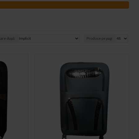
tare după:
Produse pe pag: