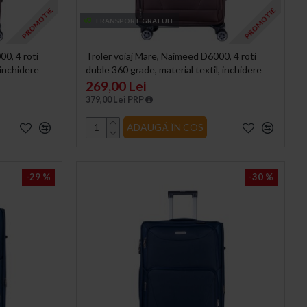
PROMOTIE
PROMOTIE
TRANSPORT GRATUIT
0, 4 roti
Troler voiaj Mare, Naimeed D6000, 4 roti
 inchidere
duble 360 grade, material textil, inchidere
cifru, Maro, 46x27x78cm
269,00 Lei
379,00 Lei PRP
ADAUGĂ ÎN COS
-29 %
-30 %