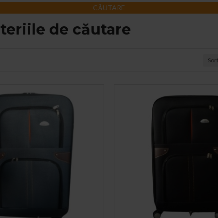
CĂUTARE
teriile de căutare
Sor