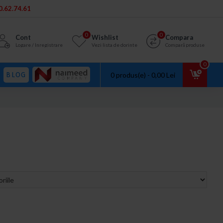
.62.74.61
0
0
Cont
Wishlist
Compara
Logare / Inregistrare
Vezi lista de dorinte
Compară produse
0
BLOG
0 produs(e) - 0,00 Lei