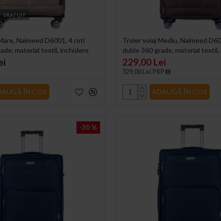
 GRATUIT
 Mare, Naimeed D6001, 4 roti
Troler voiaj Mediu, Naimeed D600
ade, material textil, inchidere
duble 360 grade, material textil,
, 46x27x78cm
cifru, Maro, 41x23x68cm
ei
229,00 Lei
329,00 Lei PRP
DAUGĂ ÎN COS
ADAUGĂ ÎN COS
-30 %