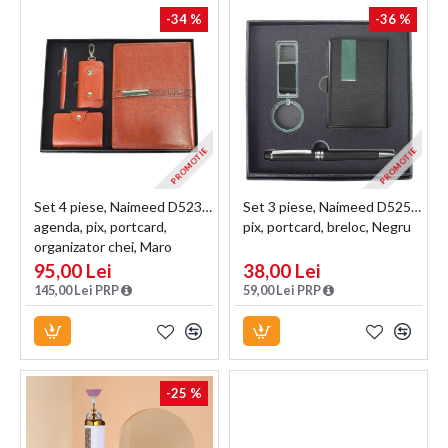
-34 %
-36 %
PROMOTIE
PROMOTIE
Set 4 piese, Naimeed D5238,
Set 3 piese, Naimeed D5250,
agenda, pix, portcard,
pix, portcard, breloc, Negru
organizator chei, Maro
95,00 Lei
38,00 Lei
145,00 Lei PRP
59,00 Lei PRP
-25 %