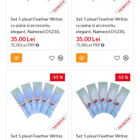
PROMOTIE
PROMOTIE
Set 5 pixuri Feather Writer,
Set 5 pixuri Feather Writer,
cu pana si accesoriu,
cu pana si accesoriu,
elegant, Naimeed D5230,
elegant, Naimeed D5230,
Roz
Mov
35,00 Lei
35,00 Lei
75,00 Lei PRP
75,00 Lei PRP
-53 %
-53 %
PROMOTIE
PROMOTIE
Set 5 pixuri Feather Writer,
Set 5 pixuri Feather Writer,