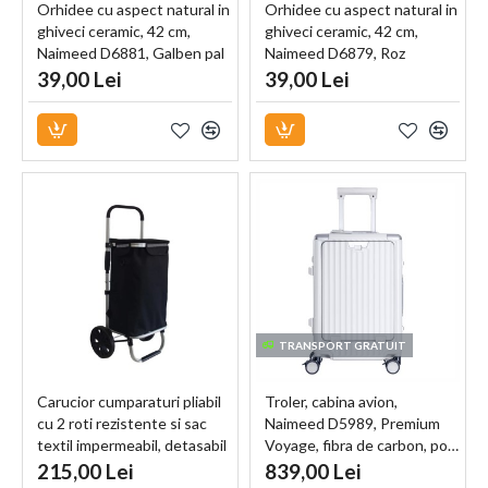
Orhidee cu aspect natural in
Orhidee cu aspect natural in
ghiveci ceramic, 42 cm,
ghiveci ceramic, 42 cm,
Naimeed D6881, Galben pal
Naimeed D6879, Roz
39,00 Lei
39,00 Lei
TRANSPORT GRATUIT
Carucior cumparaturi pliabil
Troler, cabina avion,
cu 2 roti rezistente si sac
Naimeed D5989, Premium
textil impermeabil, detasabil
Voyage, fibra de carbon, port
cu 2 buzunare laterale,
USB, compartiment pentru
215,00 Lei
839,00 Lei