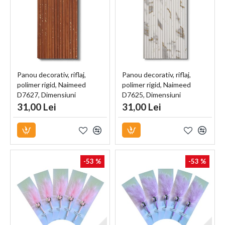
Panou decorativ, riflaj,
Panou decorativ, riflaj,
polimer rigid, Naimeed
polimer rigid, Naimeed
D7627, Dimensiuni
D7625, Dimensiuni
270x15.2x0.6cm, Maro inchis
270x15.2x0.5cm, Alb Royal
31,00 Lei
31,00 Lei
-53 %
-53 %