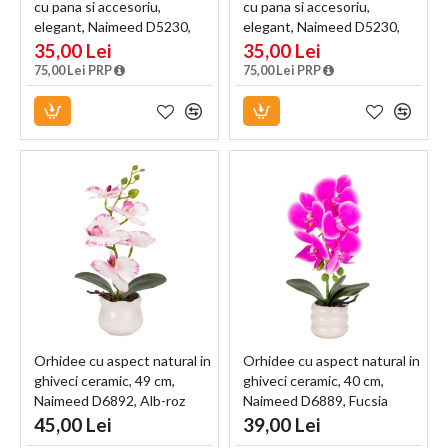
cu pana si accesoriu,
cu pana si accesoriu,
elegant, Naimeed D5230,
elegant, Naimeed D5230,
Blue
Alb
35,00 Lei
35,00 Lei
75,00 Lei PRP
75,00 Lei PRP
Orhidee cu aspect natural in
Orhidee cu aspect natural in
ghiveci ceramic, 49 cm,
ghiveci ceramic, 40 cm,
Naimeed D6892, Alb-roz
Naimeed D6889, Fucsia
45,00 Lei
39,00 Lei