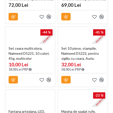
Maro, 8x8x15cm
Maro, 11x9x20cm
72,00 Lei
69,00 Lei
-44 %
-45 %
PROMOTIE
PROMOTIE
Set ceara multicolora,
Set 10 piese, stampile,
Naimeed D5221, 10 culori,
Naimeed D5222, pentru
45g, multicolor
sigiliu cu ceara, Auriu
10,00 Lei
32,00 Lei
18,00 Lei PRP
58,00 Lei PRP
-23 %
PROMOTIE
Fantana arteziana, LED,
Masina de spalat rufe,