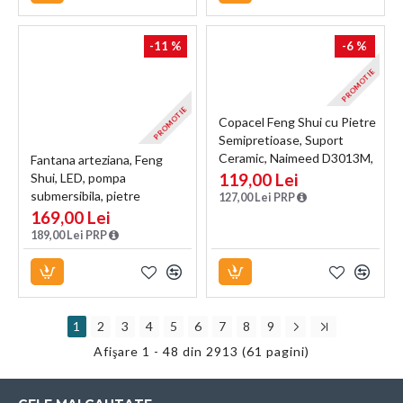
-11 %
-6 %
PROMOTIE
PROMOTIE
Copacel Feng Shui cu Pietre
Semipretioase, Suport
Ceramic, Naimeed D3013M,
Fantana arteziana, Feng
Inaltime 22cm
119,00 Lei
Shui, LED, pompa
submersibila, pietre
127,00 Lei PRP
semipretioase si lumini,
169,00 Lei
Naimeed D3008, Inaltime
189,00 Lei PRP
23cm
1
2
3
4
5
6
7
8
9
Afişare 1 - 48 din 2913 (61 pagini)