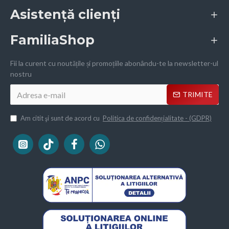
Asistență clienți
FamiliaShop
Fii la curent cu noutățile și promoțiile abonându-te la newsletter-ul
nostru
TRIMITE
Am citit şi sunt de acord cu
Politica de confidențialitate - (GDPR)