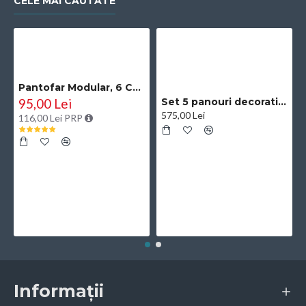
CELE MAI CAUTATE
Pantofar Modular, 6 Compartimente, D2660N, Negru
95,00 Lei
Set 5 panouri decorative, riflaj, polimer rigid, Naimeed D5504, 270x30x0.5cm, Negru/Auriu
575,00 Lei
116,00 Lei PRP
Informații