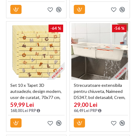
Naimeed D6868, capacitate
laptop, inchidere cifru, Alb,
43.5L, 96x42x28cm, Negru
49x34x24cm
-64 %
-56 %
PROMOTIE
PROMOTIE
Set 10 x Tapet 3D
Strecuratoare extensibila
autoadeziv, design modern,
pentru chiuveta, Naimeed
usor de curatat, 70x77 cm,
D5347, bol detasabil, Crem,
Naimeed D3563
38x20x9cm
59,99 Lei
29,00 Lei
168,00 Lei PRP
66,49 Lei PRP