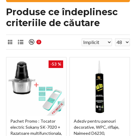
Produse ce îndeplinesc
criteriile de căutare
0
-53 %
PROMOTIE
Pachet Promo : Tocator
Adeziv pentru panouri
electric Sokany SK-7020 +
decorative, WPC, riflaje,
Razatoare multifunctionala,
Naimeed D6230,