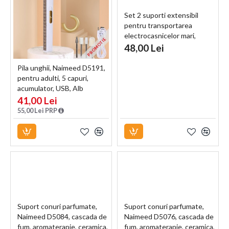
Set 2 suporti extensibil
pentru transportarea
electrocasnicelor mari,
PROMOTIE
mobilei, Naimeed D5199, Alb
48,00 Lei
Pila unghii, Naimeed D5191,
pentru adulti, 5 capuri,
acumulator, USB, Alb
41,00 Lei
55,00 Lei PRP
Suport conuri parfumate,
Suport conuri parfumate,
Naimeed D5084, cascada de
Naimeed D5076, cascada de
fum, aromaterapie, ceramica,
fum, aromaterapie, ceramica,