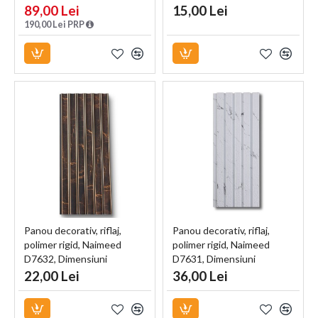
Naimeed D5130
Transparent, 310ml
89,00 Lei
15,00 Lei
190,00 Lei PRP
Panou decorativ, riflaj,
Panou decorativ, riflaj,
polimer rigid, Naimeed
polimer rigid, Naimeed
D7632, Dimensiuni
D7631, Dimensiuni
270x12x0.55cm, Negru
270x11.8x1.1cm, Alb
22,00 Lei
36,00 Lei
Bronz