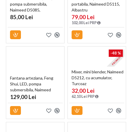
pompa submersibila,
portabila, Naimeed D5115,
Naimeed D5085,
Albastru
13x11x20cm
85,00 Lei
79,00 Lei
102,00 Lei PRP
-48 %
PROMOTIE
Mixer, mini blender, Naimeed
D5212, cu acumulator,
Fantana arteziana, Feng
Turcoaz
Shui, LED, pompa
submersibila, Naimeed
32,00 Lei
D5061, 23x17x27cm
129,00 Lei
62,10 Lei PRP