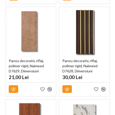
Panou decorativ, riflaj,
Panou decorativ, riflaj,
polimer rigid, Naimeed
polimer rigid, Naimeed
D7629, Dimensiuni
D7628, Dimensiuni
270x11.6x0.6cm, Maro
270x12x1cm, Maro
21,00 Lei
30,00 Lei
deschis
ciocolatiu