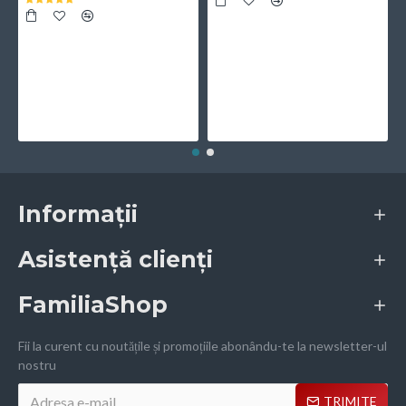
Informații
Asistență clienți
FamiliaShop
Fii la curent cu noutățile și promoțiile abonându-te la newsletter-ul
nostru
TRIMITE