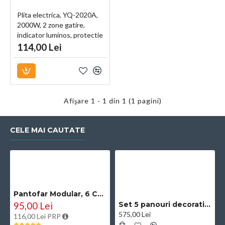
Plita electrica, YQ-2020A,
2000W, 2 zone gatire,
indicator luminos, protectie
termostatica, alb
114,00 Lei
Afişare 1 - 1 din 1 (1 pagini)
CELE MAI CAUTATE
Pantofar Modular, 6 Compartimente, D2660N, Negru
95,00 Lei
Set 5 panouri decorative, riflaj, polimer rigid, Naimeed D5504, 270x30x0.5cm, Negru/Auriu
575,00 Lei
116,00 Lei PRP