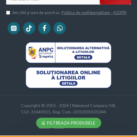
Am citit şi sunt de acord cu
Politica de confidențialitate - (GDPR)
Copyright © 2013 - 2024 | Naimeed Company SRL
CUI: 31640921, Reg. Com. J2013000505044
FILTREAZA PRODUSELE