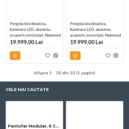
Pergola bioclimatica,
Pergola bioclimatica,
iluminare LED, aluminiu,
iluminare LED, aluminiu,
acoperis motorizat, Naimeed
acoperis motorizat, Naimeed
D6784, 400x300x250cm,
D6783, 400x300x250cm, Gri
19.999,00 Lei
19.999,00 Lei
Negru
antracit
Afişare 1 - 20 din 20 (1 pagini)
CELE MAI CAUTATE
Pantofar Modular, 6 Compartimente, D2660N, Negru