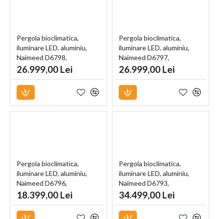
Pergola bioclimatica,
Pergola bioclimatica,
iluminare LED, aluminiu,
iluminare LED, aluminiu,
Naimeed D6798,
Naimeed D6797,
600x300x250cm, Negru
600x300x250cm, Gri
26.999,00 Lei
26.999,00 Lei
antracit
Pergola bioclimatica,
Pergola bioclimatica,
iluminare LED, aluminiu,
iluminare LED, aluminiu,
Naimeed D6796,
Naimeed D6793,
400x300x250cm, Alb
600x400x250cm, Alb
18.399,00 Lei
34.499,00 Lei