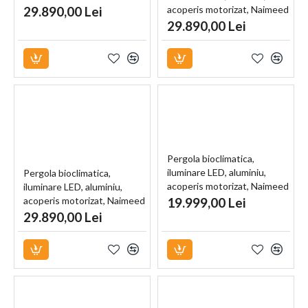
D6788, 600x300x250cm, Alb
29.890,00 Lei
acoperis motorizat, Naimeed
D6787, 600x300x250cm,
29.890,00 Lei
Negru
Pergola bioclimatica,
iluminare LED, aluminiu,
Pergola bioclimatica,
acoperis motorizat, Naimeed
iluminare LED, aluminiu,
D6785, 400x300x250cm, Alb
acoperis motorizat, Naimeed
19.999,00 Lei
D6786, 600x300x250cm, Gri
29.890,00 Lei
antracit