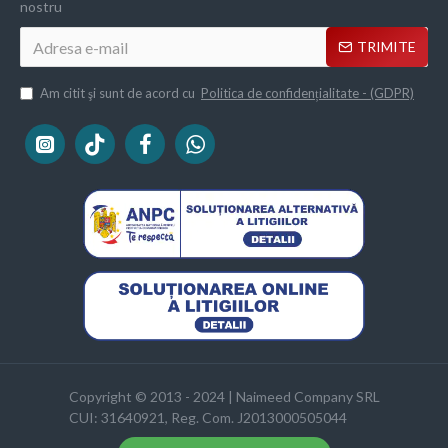
nostru
TRIMITE
Am citit şi sunt de acord cu
Politica de confidențialitate - (GDPR)
Copyright © 2013 - 2024 | Naimeed Company SRL
CUI: 31640921, Reg. Com. J2013000505044