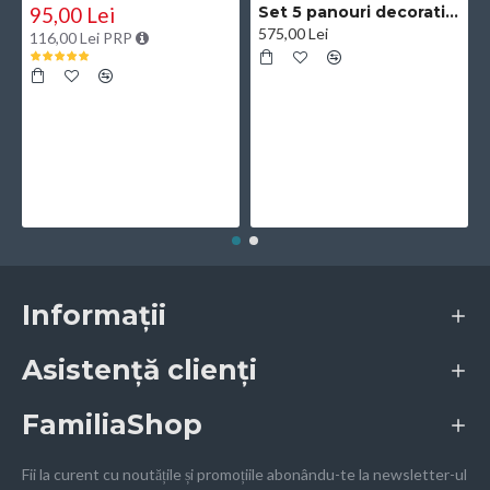
95,00 Lei
Set 5 panouri decorative, riflaj, polimer rigid, Naimeed D5504, 270x30x0.5cm, Negru/Auriu
575,00 Lei
116,00 Lei PRP
Informații
Asistență clienți
FamiliaShop
Fii la curent cu noutățile și promoțiile abonându-te la newsletter-ul