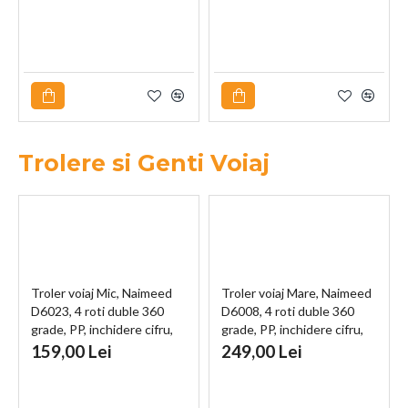
Trolere si Genti Voiaj
Troler voiaj Mic, Naimeed
Troler voiaj Mare, Naimeed
D6023, 4 roti duble 360
D6008, 4 roti duble 360
grade, PP, inchidere cifru,
grade, PP, inchidere cifru,
Galben, 35x21x47cm
Negru, 49x26x70cm
159,00 Lei
249,00 Lei