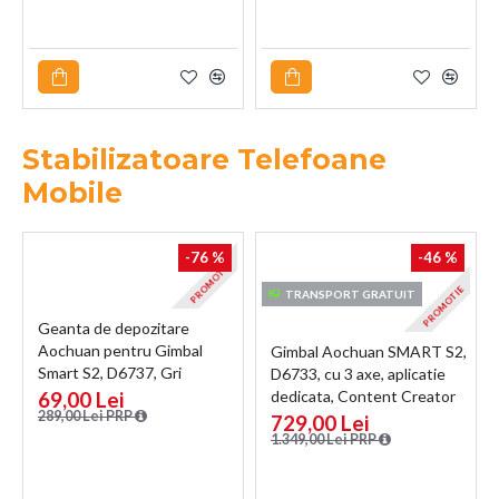
Stabilizatoare Telefoane
Mobile
-76 %
-46 %
PROMOTIE
PROMOTIE
TRANSPORT GRATUIT
Geanta de depozitare
Aochuan pentru Gimbal
Gimbal Aochuan SMART S2,
Smart S2, D6737, Gri
D6733, cu 3 axe, aplicatie
69,00 Lei
dedicata, Content Creator
289,00 Lei PRP
Edition, Negru Mat
729,00 Lei
1.349,00 Lei PRP