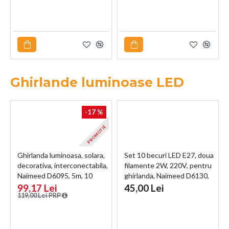
Multicolor
Ghirlande luminoase LED
-17 %
PROMOTIE
Ghirlanda luminoasa, solara,
Set 10 becuri LED E27, doua
decorativa, interconectabila,
filamente 2W, 220V, pentru
Naimeed D6095, 5m, 10
ghirlanda, Naimeed D6130,
Becuri LED, Lumina Alb Cald
Lumina Alb Cald
99,17 Lei
45,00 Lei
119,00 Lei PRP