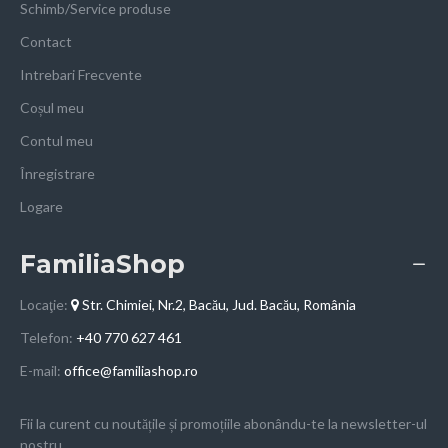
Schimb/Service produse
Contact
Intrebari Frecvente
Coșul meu
Contul meu
Înregistrare
Logare
FamiliaShop
Locaţie:
Str. Chimiei, Nr.2, Bacău, Jud. Bacău, România
Telefon:
+40 770 627 461
E-mail:
office@familiashop.ro
Fii la curent cu noutățile și promoțiile abonându-te la newsletter-ul
nostru