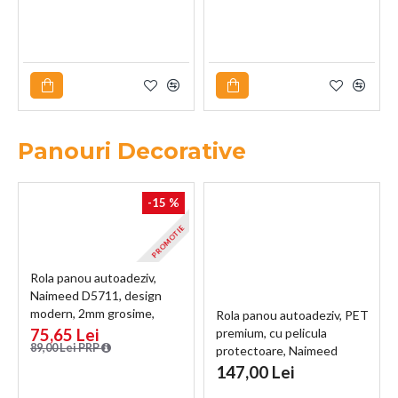
Panouri Decorative
-15 %
PROMOTIE
Rola panou autoadeziv,
Naimeed D5711, design
modern, 2mm grosime,
Rola panou autoadeziv, PET
60x300cm, Galben
75,65 Lei
premium, cu pelicula
89,00 Lei PRP
protectoare, Naimeed
D7401, design modern,
147,00 Lei
2.5mm grosime, 120x280cm,