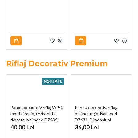
Riflaj Decorativ Premium
NOUTATE
Panou decorativ riflaj WPC,
Panou decorativ, riflaj,
montaj rapid, rezistenta
polimer rigid, Naimeed
ridicata, Naimeed D7536,
D7631, Dimensiuni
260x16.8x2.3cm, alb
270x11.8x1.1cm, Alb
40,00 Lei
36,00 Lei