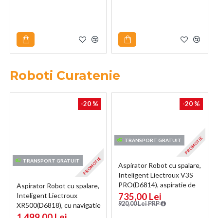
Roboti Curatenie
-20 %
-20 %
PROMOTIE
TRANSPORT GRATUIT
PROMOTIE
TRANSPORT GRATUIT
Aspirator Robot cu spalare,
Inteligent Liectroux V3S
PRO(D6814), aspiratie de
Aspirator Robot cu spalare,
4000Pa, autonomie 120 de
735,00 Lei
Inteligent Liectroux
minute, coș de praf de
920,00 Lei PRP
XR500(D6818), cu navigatie
600ml, 150x350x350mm,
gyro, ghid vocal, autonomie
1.499,00 Lei