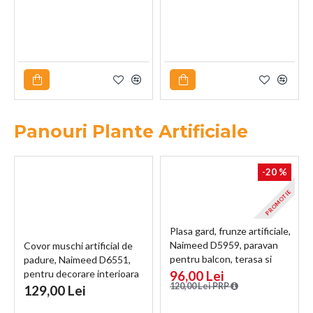
Panouri Plante Artificiale
-20 %
PROMOTIE
Plasa gard, frunze artificiale,
Naimeed D5959, paravan
Covor muschi artificial de
pentru balcon, terasa si
padure, Naimeed D6551,
gard, Verde, 1000x3000mm
pentru decorare interioara
96,00 Lei
120,00 Lei PRP
sau exterioara, Verde,
129,00 Lei
1000x1000x30mm