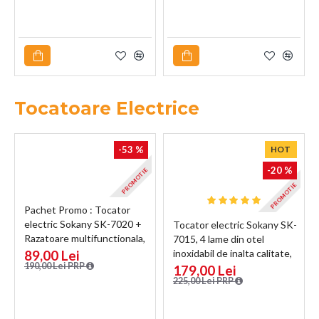
Tocatoare Electrice
-53 %
HOT
-20 %
PROMOTIE
PROMOTIE
Pachet Promo : Tocator
electric Sokany SK-7020 +
Tocator electric Sokany SK-
Razatoare multifunctionala,
7015, 4 lame din otel
Naimeed D5130
89,00 Lei
inoxidabil de inalta calitate,
190,00 Lei PRP
800 W, 4.5L, recipient din
179,00 Lei
Inox, Negru/Inox
225,00 Lei PRP