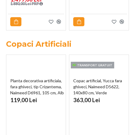
Negru
130 de minute, rezervor de
1.880,00 Lei PRP
apă de 350ml, coș de praf de
600ml, 96x330x330mm,
Negru
Copaci Artificiali
TRANSPORT GRATUIT
Planta decorativa artificiala,
Copac artificial, Yucca fara
fara ghiveci, tip Crizantema,
ghiveci, Naimeed D5622,
Naimeed D6961, 105 cm, Alb
140x80 cm, Verde
119,00 Lei
363,00 Lei