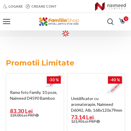
FamiliaShop
LOGARE
CREARE CONT
0
ELECTROCASNICE PENTRU
BUCATARIE
BUCATARIE
DECORATIUNI
BAIE
CURATENIE &
INTRETINERE
Promotii Limitate
INGRIJIRE PERSONALA
MOBILIER
& COSMETICE
PROMOTIE
-30 %
-40 %
PROMOTIE
Rama foto Family, 10 poze,
Naimeed D4590 Bamboo
Umidificator cu
aromaterapie, Naimeed
83,30 Lei
D6042, Alb, 168x120x79mm
119,00 Lei PRP
73,14 Lei
121,90 Lei PRP