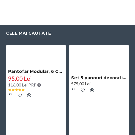
CELE MAI CAUTATE
Pantofar Modular, 6 Compartimente, D2660N, Negru
95,00 Lei
Set 5 panouri decorative, riflaj, polimer rigid, Naimeed D5504, 270x30x0.5cm, Negru/Auriu
575,00 Lei
116,00 Lei PRP