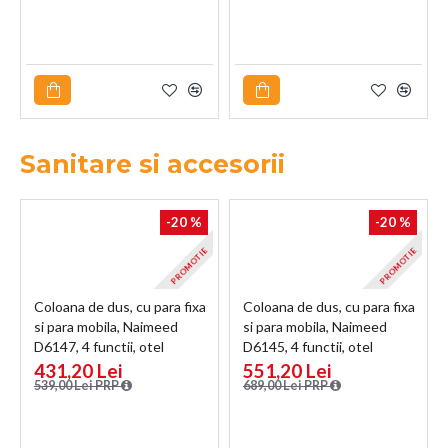
Sanitare si accesorii
-20 %
-20 %
PROMOTIE
PROMOTIE
Coloana de dus, cu para fixa
Coloana de dus, cu para fixa
si para mobila, Naimeed
si para mobila, Naimeed
D6147, 4 functii, otel
D6145, 4 functii, otel
inoxidabil, Gri
inoxidabil, Gri
431,20 Lei
551,20 Lei
539,00 Lei PRP
689,00 Lei PRP