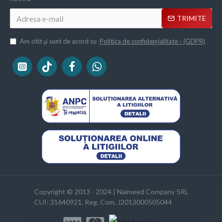
TRIMITE
Am citit şi sunt de acord cu
Politica de confidențialitate - (GDPR)
Copyright © 2013 - 2024 | Naimeed Company SRL
CUI: 31640921, Reg. Com. J2013000505044