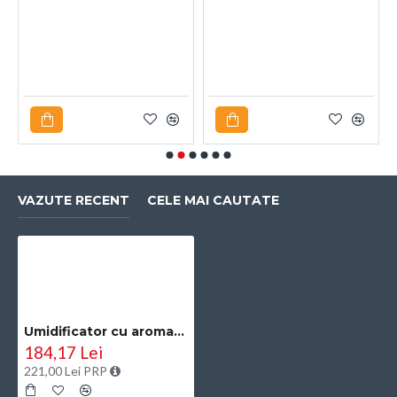
VAZUTE RECENT
CELE MAI CAUTATE
Umidificator cu aromaterapie, Naimeed D6035, Vulcan, Alb, 147x130x147mm
184,17 Lei
221,00 Lei PRP