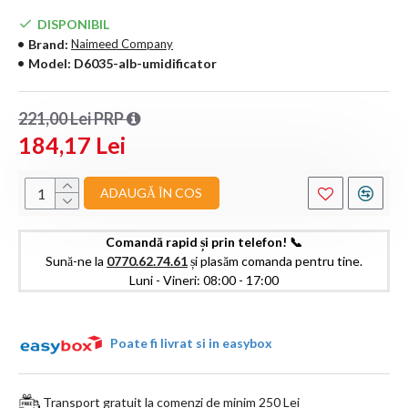
DISPONIBIL
Brand:
Naimeed Company
Model:
D6035-alb-umidificator
221,00 Lei PRP
184,17 Lei
ADAUGĂ ÎN COS
Comandă rapid și prin telefon! 📞
Sună-ne la
0770.62.74.61
și plasăm comanda pentru tine.
Luni - Vineri: 08:00 - 17:00
Poate fi livrat si in easybox
Transport gratuit la comenzi de minim 250 Lei