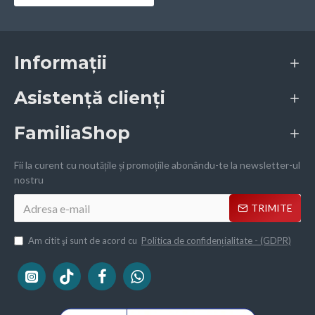
Informații
Asistență clienți
FamiliaShop
Fii la curent cu noutățile și promoțiile abonându-te la newsletter-ul
nostru
TRIMITE
Am citit şi sunt de acord cu
Politica de confidențialitate - (GDPR)