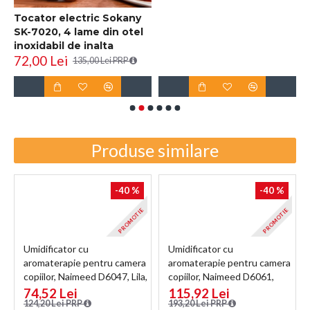
,
Tocator electric Sokany
R
SK-7020, 4 lame din otel
i
inoxidabil de inalta
D
72,00 Lei
6
calitate, 400 W, 2L,
135,00 Lei PRP
recipient din Inox, Negru
Produse similare
-40 %
-40 %
E
PROMOTIE
PROMOTIE
Umidificator cu
Umidificator cu
aromaterapie pentru camera
aromaterapie pentru camera
copiilor, Naimeed D6047, Lila,
copiilor, Naimeed D6061,
170x120x92mm
Alb, 160x253x116mm
74,52 Lei
115,92 Lei
124,20 Lei PRP
193,20 Lei PRP