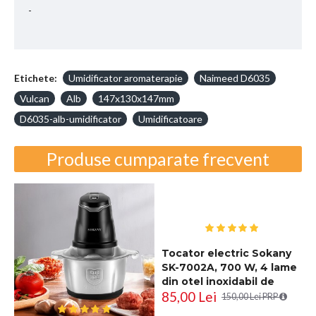
-
Etichete:
Umidificator aromaterapie
Naimeed D6035
Vulcan
Alb
147x130x147mm
D6035-alb-umidificator
Umidificatoare
Produse cumparate frecvent
Tocator electric Sokany
SK-7002A, 700 W, 4 lame
din otel inoxidabil de
85,00 Lei
inalta calitate, 2L,
150,00 Lei PRP
recipient din Inox, Negru