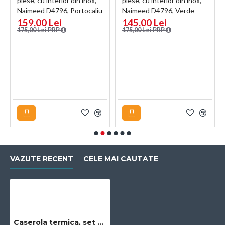
piese, cu interior din inox,
piese, cu interior din inox,
Naimeed D4796, Portocaliu
Naimeed D4796, Verde
159,00 Lei
145,00 Lei
175,00 Lei PRP
175,00 Lei PRP
VAZUTE RECENT
CELE MAI CAUTATE
Caserola termica, set 5 piese, cu interior din inox, Naimeed D4818, Verde