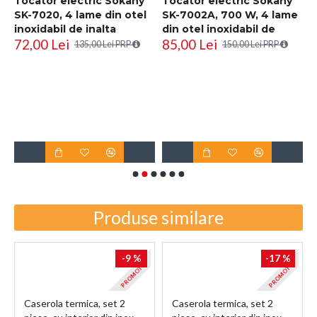
,
Tocator electric Sokany
Tocator electric Sokany
SK-7020, 4 lame din otel
SK-7002A, 700 W, 4 lame
inoxidabil de inalta
din otel inoxidabil de
72,00 Lei
85,00 Lei
calitate, 400 W, 2L,
inalta calitate, 2L,
135,00 Lei PRP
150,00 Lei PRP
recipient din Inox, Negru
recipient din Inox, Negru
R
i
D
6
Produse similare
-9 %
-17 %
E
PROMOTIE
PROMOTIE
Caserola termica, set 2
Caserola termica, set 2