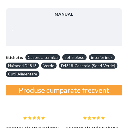
MANUAL
-
Etichete:
Caserola termica
set 5 piese
interior inox
Naimeed D4818
Verde
D4818-Caserola-(Set 4 Verde)
Cutii Alimentare
Produse cumparate frecvent