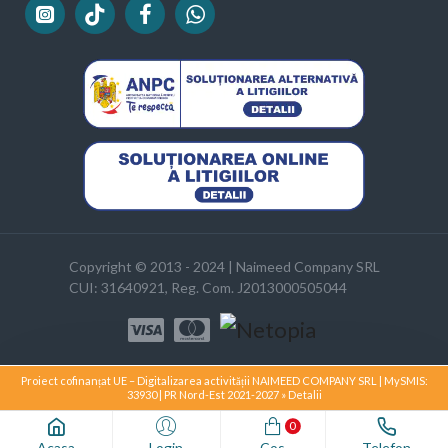
Copyright © 2013 - 2024 | Naimeed Company SRL
CUI: 31640921, Reg. Com. J2013000505044
Proiect cofinanțat UE – Digitalizarea activității NAIMEED COMPANY SRL | MySMIS:
33930 | PR Nord-Est 2021-2027 » Detalii
0
Acasa
Login
Cos
Telefon