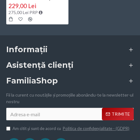
229,00 Lei
275,00 Lei PRP
Informații
Asistență clienți
FamiliaShop
Fii la curent cu noutățile și promoțiile abonându-te la newsletter-ul
nostru
TRIMITE
Am citit şi sunt de acord cu
Politica de confidențialitate - (GDPR)