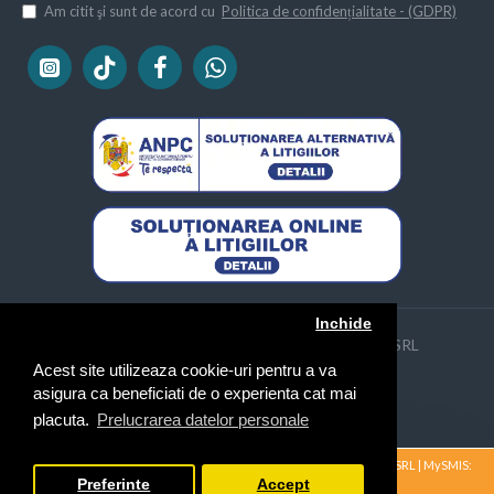
Am citit şi sunt de acord cu
Politica de confidențialitate - (GDPR)
Inchide
Copyright © 2013 - 2024 | Naimeed Company SRL
CUI: 31640921, Reg. Com. J2013000505044
Acest site utilizeaza cookie-uri pentru a va
asigura ca beneficiati de o experienta cat mai
placuta.
Prelucrarea datelor personale
Proiect cofinanțat UE – Digitalizarea activității NAIMEED COMPANY SRL | MySMIS:
33930 | PR Nord-Est 2021-2027 » Detalii
Preferinte
Accept