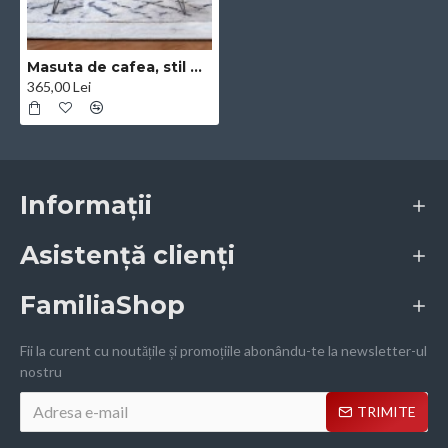
Masuta de cafea, stil modern, inaltime 45cm, Naimeed 611-110, Stejar Inchis
365,00 Lei
Informații
Asistență clienți
FamiliaShop
Fii la curent cu noutățile și promoțiile abonându-te la newsletter-ul
nostru
TRIMITE