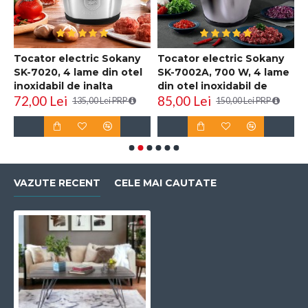
,
Tocator electric Sokany
Tocator electric Sokany
R
SK-7020, 4 lame din otel
SK-7002A, 700 W, 4 lame
i
inoxidabil de inalta
din otel inoxidabil de
D
72,00 Lei
85,00 Lei
6
calitate, 400 W, 2L,
inalta calitate, 2L,
135,00 Lei PRP
150,00 Lei PRP
recipient din Inox, Negru
recipient din Inox, Negru
VAZUTE RECENT
CELE MAI CAUTATE