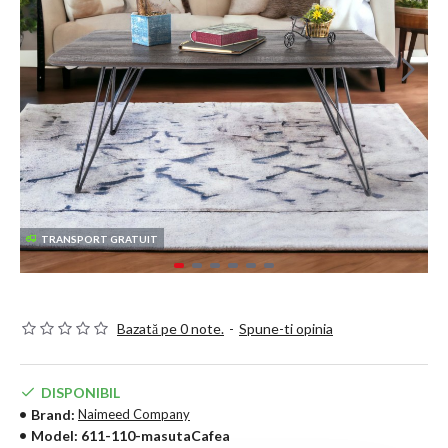
TRANSPORT GRATUIT
Bazată pe 0 note.
-
Spune-ti opinia
DISPONIBIL
Brand:
Naimeed Company
Model:
611-110-masutaCafea