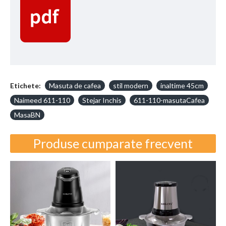
Etichete:
Masuta de cafea
stil modern
inaltime 45cm
Naimeed 611-110
Stejar Inchis
611-110-masutaCafea
MasaBN
Produse cumparate frecvent