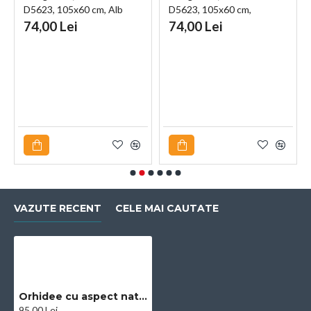
D5623, 105x60 cm, Alb
D5623, 105x60 cm,
Portocaliu
74,00 Lei
74,00 Lei
VAZUTE RECENT
CELE MAI CAUTATE
Orhidee cu aspect natural in ghiveci ceramic, 50 cm, Naimeed D4848, Roz
95,00 Lei