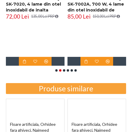
SK-7020, 4 lame din otel
SK-7002A, 700 W, 4 lame
inoxidabil de inalta
din otel inoxidabil de
72,00 Lei
85,00 Lei
calitate, 400 W, 2L,
inalta calitate, 2L,
135,00 Lei PRP
150,00 Lei PRP
recipient din Inox, Negru
recipient din Inox, Negru
R
i
D
6
Produse similare
Floare artificiala, Orhidee
Floare artificiala, Orhidee
fara ghiveci, Naimeed
fara ghiveci, Naimeed