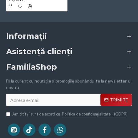
Informații
Asistență clienți
FamiliaShop
Fii la curent cu noutățile și promoțiile abonându-te la newsletter-ul
nostru
TRIMITE
Am citit şi sunt de acord cu
Politica de confidențialitate - (GDPR)