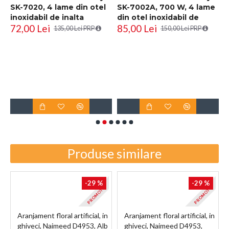
SK-7020, 4 lame din otel
SK-7002A, 700 W, 4 lame
inoxidabil de inalta
din otel inoxidabil de
72,00 Lei
85,00 Lei
calitate, 400 W, 2L,
inalta calitate, 2L,
135,00 Lei PRP
150,00 Lei PRP
recipient din Inox, Negru
recipient din Inox, Negru
R
i
D
6
Produse similare
-29 %
-29 %
PROMOTIE
PROMOTIE
Aranjament floral artificial, in
Aranjament floral artificial, in
ghiveci, Naimeed D4953, Alb
ghiveci, Naimeed D4953,