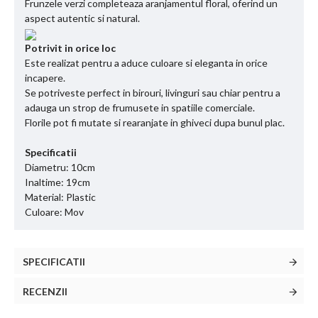
Frunzele verzi completeaza aranjamentul floral, oferind un
aspect autentic si natural.
Potrivit in orice loc
Este realizat pentru a aduce culoare si eleganta in orice
incapere.
Se potriveste perfect in birouri, livinguri sau chiar pentru a
adauga un strop de frumusete in spatiile comerciale.
Florile pot fi mutate si rearanjate in ghiveci dupa bunul plac.
Specificatii
Diametru: 10cm
Inaltime: 19cm
Material: Plastic
Culoare: Mov
SPECIFICATII
RECENZII