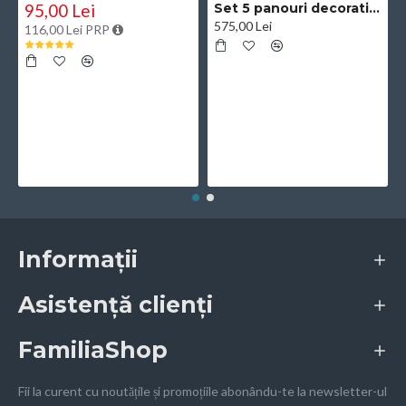
95,00 Lei
Set 5 panouri decorative, riflaj, polimer rigid, Naimeed D5504, 270x30x0.5cm, Negru/Auriu
575,00 Lei
116,00 Lei PRP
Informații
Asistență clienți
FamiliaShop
Fii la curent cu noutățile și promoțiile abonându-te la newsletter-ul