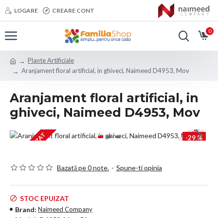
LOGARE
CREARE CONT
0
Plante Artificiale
Aranjament floral artificial, in ghiveci, Naimeed D4953, Mov
Aranjament floral artificial, in
ghiveci, Naimeed D4953, Mov
PROMOTIE
STOC EPUIZAT
-29 %
Bazată pe 0 note.
-
Spune-ti opinia
STOC EPUIZAT
Brand:
Naimeed Company