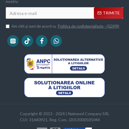
nostru
TRIMITE
Am citit şi sunt de acord cu
Politica de confidențialitate - (GDPR)
Copyright © 2013 - 2024 | Naimeed Company SRL
CUI: 31640921, Reg. Com. J2013000505044