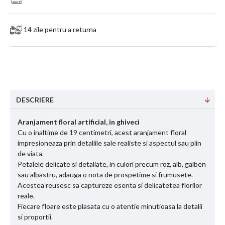
14 zile pentru a returna
DESCRIERE
Aranjament floral artificial, in ghiveci
Cu o inaltime de 19 centimetri, acest aranjament floral
impresioneaza prin detaliile sale realiste si aspectul sau plin
de viata.
Petalele delicate si detaliate, in culori precum roz, alb, galben
sau albastru, adauga o nota de prospetime si frumusete.
Acestea reusesc sa captureze esenta si delicatetea florilor
reale.
Fiecare floare este plasata cu o atentie minutioasa la detalii
si proportii.