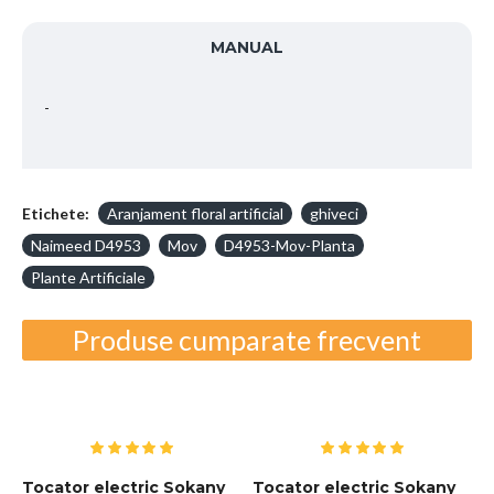
MANUAL
-
Etichete:
Aranjament floral artificial
ghiveci
Naimeed D4953
Mov
D4953-Mov-Planta
Plante Artificiale
Produse cumparate frecvent
,
Tocator electric Sokany
Tocator electric Sokany