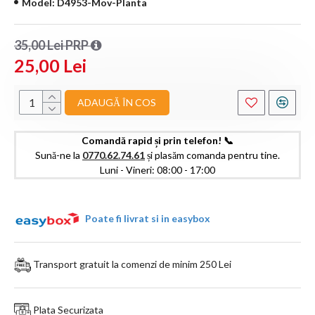
Model:
D4953-Mov-Planta
35,00 Lei PRP
25,00 Lei
ADAUGĂ ÎN COS
Comandă rapid și prin telefon! 📞
Sună-ne la
0770.62.74.61
și plasăm comanda pentru tine.
Luni - Vineri: 08:00 - 17:00
Poate fi livrat si in easybox
Transport gratuit la comenzi de minim 250 Lei
Plata Securizata