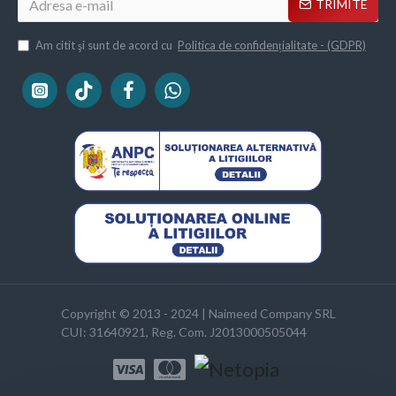
TRIMITE
Am citit şi sunt de acord cu
Politica de confidențialitate - (GDPR)
Copyright © 2013 - 2024 | Naimeed Company SRL
CUI: 31640921, Reg. Com. J2013000505044