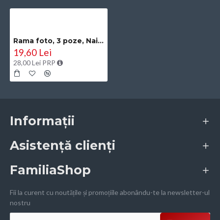
Rama foto, 3 poze, Naimeed D4583W, Alb
19,60 Lei
28,00 Lei PRP
Informații
Asistență clienți
FamiliaShop
Fii la curent cu noutățile și promoțiile abonându-te la newsletter-ul
nostru