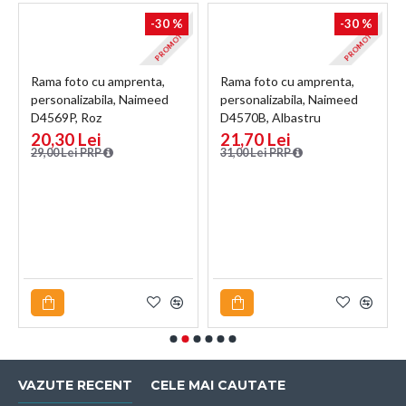
E
-30 %
-30 %
PROMOTIE
PROMOTIE
m
Rama foto cu amprenta,
Rama foto cu amprenta,
personalizabila, Naimeed
personalizabila, Naimeed
D4569P, Roz
D4570B, Albastru
20,30 Lei
21,70 Lei
29,00 Lei PRP
31,00 Lei PRP
VAZUTE RECENT
CELE MAI CAUTATE