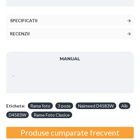
SPECIFICATII
RECENZII
MANUAL
-
Etichete:
Rama foto
3 poze
Naimeed D4583W
Alb
D4583W
Rame Foto Clasice
Produse cumparate frecvent