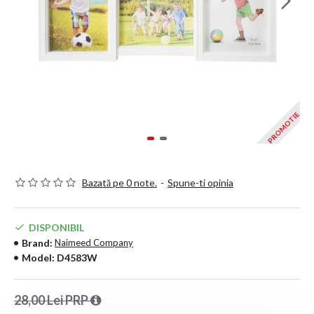
PROMOTIE
Bazată pe 0 note.
-
Spune-ti opinia
DISPONIBIL
Brand:
Naimeed Company
Model:
D4583W
28,00 Lei PRP