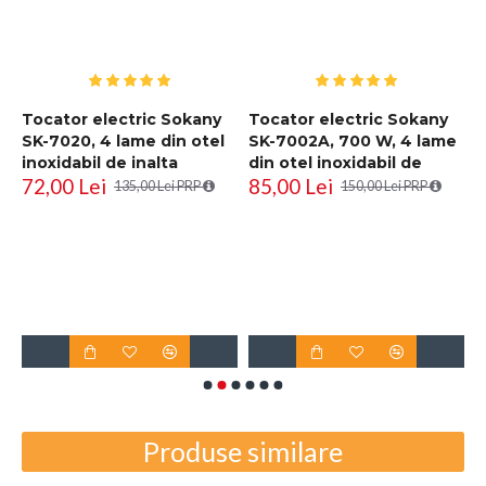
,
Tocator electric Sokany
Tocator electric Sokany
SK-7020, 4 lame din otel
SK-7002A, 700 W, 4 lame
inoxidabil de inalta
din otel inoxidabil de
72,00 Lei
85,00 Lei
calitate, 400 W, 2L,
inalta calitate, 2L,
135,00 Lei PRP
150,00 Lei PRP
recipient din Inox, Negru
recipient din Inox, Negru
R
i
D
6
Produse similare