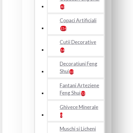
40
Copaci Artificiali
154
Cutii Decorative
34
Decoratiuni Feng
Shui
10
Fantani Arteziene
Feng Shui
53
Ghivece Minerale
0
Muschi si Licheni