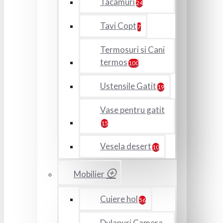
Tacamuri
24
Tavi Copt
7
Termosuri si Cani
termos
100
Ustensile Gatit
19
Vase pentru gatit
15
Vesela desert
10
Mobilier
Cuiere hol
56
Dulapuri Camera