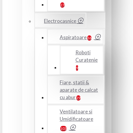
27
Electrocasnice
Aspiratoare
36
Roboti
Curatenie
9
Fiare, statii &
aparate de calcat
cu abur
29
Ventilatoare si
Umidificatoare
103