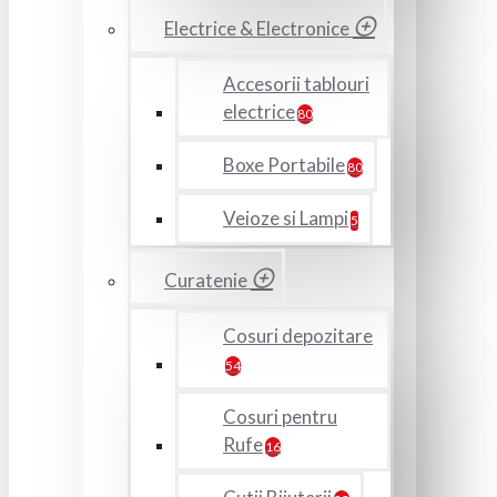
Electrice & Electronice
Accesorii tablouri
electrice
80
Boxe Portabile
80
Veioze si Lampi
5
Curatenie
Cosuri depozitare
54
Cosuri pentru
Rufe
16