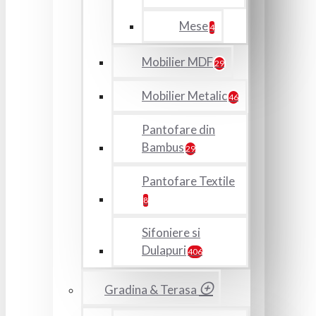
Mese
4
Mobilier MDF
29
Mobilier Metalic
46
Pantofare din
Bambus
29
Pantofare Textile
8
Sifoniere si
Dulapuri
406
Gradina & Terasa