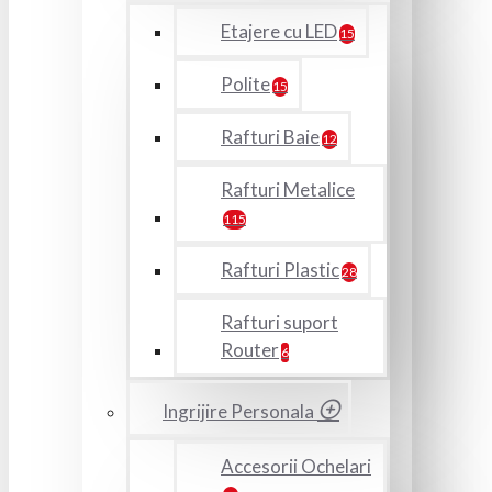
Etajere cu LED
15
Polite
15
Rafturi Baie
12
Rafturi Metalice
115
Rafturi Plastic
28
Rafturi suport
Router
6
Ingrijire Personala
Accesorii Ochelari