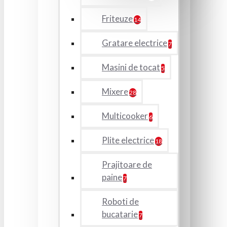
Friteuze
14
Gratare electrice
7
Masini de tocat
5
Mixere
28
Multicooker
6
Plite electrice
18
Prajitoare de
paine
7
Roboti de
bucatarie
7