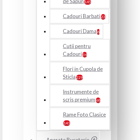
de Sapun
145
Cadouri Barbati
23
Cadouri Dama
6
Cutii pentru
Cadouri
34
Flori in Cupola de
Sticla
229
Instrumente de
scris premium
68
Rame Foto Clasice
141
Aparate Bucatarie