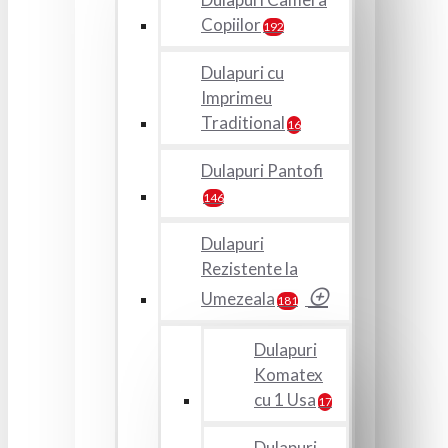
Copiilor
192
Dulapuri cu
Imprimeu
Traditional
16
Dulapuri Pantofi
146
Dulapuri
Rezistente la
Umezeala
181
Dulapuri
Komatex
cu 1 Usa
17
Dulapuri