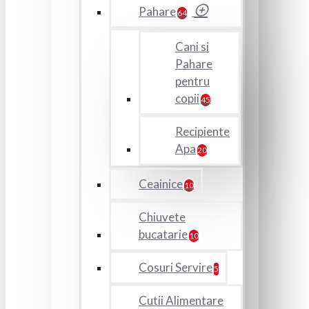
Pahare
64
Cani si
Pahare
pentru
copii
45
Recipiente
Apa
20
Ceainice
10
Chiuvete
bucatarie
10
Cosuri Servire
5
Cutii Alimentare