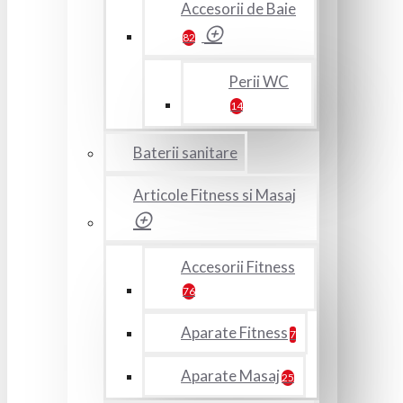
Accesorii de Baie
82
Perii WC
14
Baterii sanitare
Articole Fitness si Masaj
Accesorii Fitness
76
Aparate Fitness
7
Aparate Masaj
25