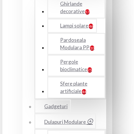
Ghirlande
decorative
57
Lampi solare
46
Pardoseala
Modulara PP
10
Pergole
bioclimatice
25
Sfere plante
artificiale
44
Gadgeturi
Dulapuri Modulare