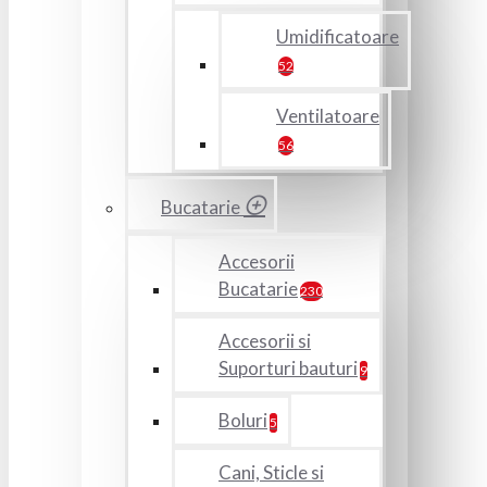
Umidificatoare
52
Ventilatoare
56
Bucatarie
Accesorii
Bucatarie
230
Accesorii si
Suporturi bauturi
9
Boluri
5
Cani, Sticle si