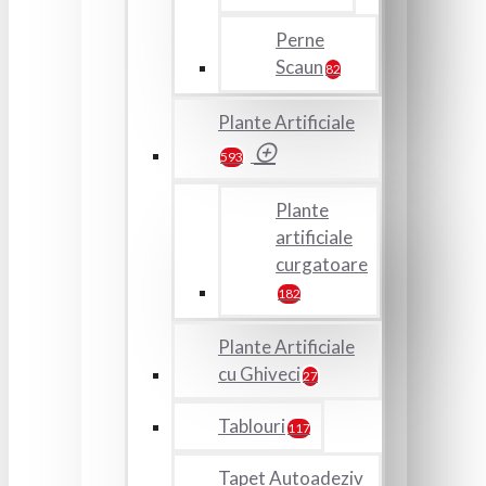
Perne
Scaun
82
Plante Artificiale
593
Plante
artificiale
curgatoare
182
Plante Artificiale
cu Ghiveci
27
Tablouri
117
Tapet Autoadeziv