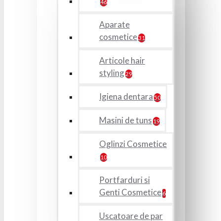
46
Aparate
cosmetice
31
Articole hair
styling
29
Igiena dentara
50
Masini de tuns
19
Oglinzi Cosmetice
10
Portfarduri si
Genti Cosmetice
6
Uscatoare de par