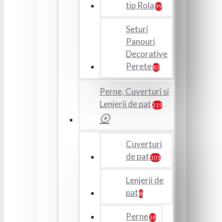
tip Rola
99
Seturi
Panouri
Decorative
Perete
85
Perne, Cuverturi si
Lenjerii de pat
219
Cuverturi
de pat
101
Lenjerii de
pat
8
Perne
28