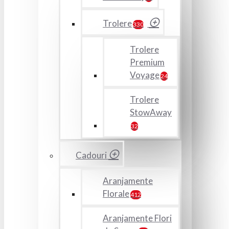
Trolere
330
Trolere
Premium
Voyage
24
Trolere
StowAway
32
Cadouri
Aranjamente
Florale
412
Aranjamente Flori