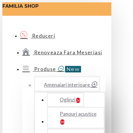
FAMILIA SHOP
Reduceri
Renoveaza Fara Meseriasi
Produse
New
Amenajari interioare
Oglinzi
26
Panouri acustice
38