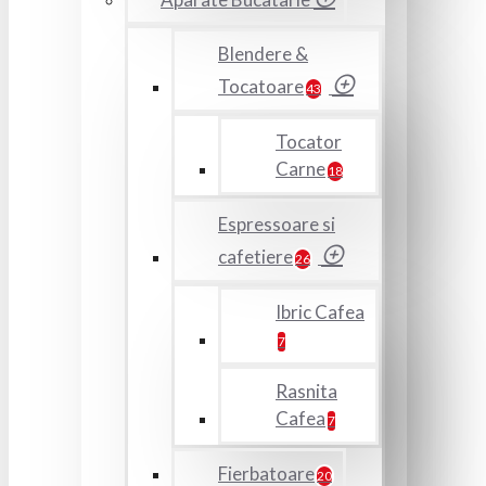
Blendere &
Tocatoare
43
Tocator
Carne
18
Espressoare si
cafetiere
26
Ibric Cafea
7
Rasnita
Cafea
7
Fierbatoare
20