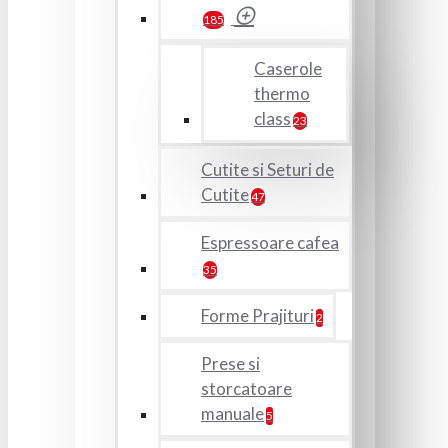
185
Caserole
thermo
class
23
Cutite si Seturi de
Cutite
47
Espressoare cafea
35
Forme Prajituri
2
Prese si
storcatoare
manuale
5