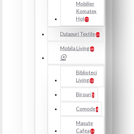
Mobilier
Komatex
Hol
75
Dulapuri Textile
24
Mobila Living
68
Biblioteci
Living
18
Birouri
5
Comode
4
Masute
Cafea
34