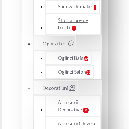
Sandwich-maker
7
Storcatore de
fructe
11
Oglinzi Led
Oglinzi Baie
58
Oglinzi Salon
11
Decoratiuni
Accesorii
Decorative
393
Accesorii Ghivece