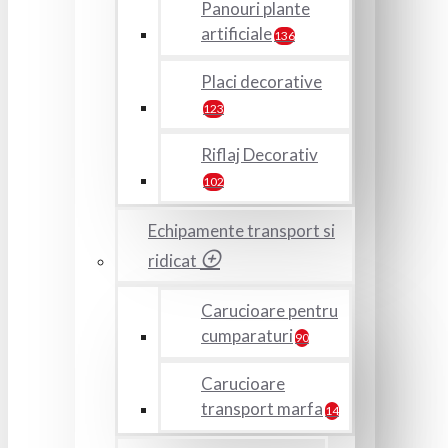
Panouri plante
artificiale
136
Placi decorative
123
Riflaj Decorativ
102
Echipamente transport si
ridicat
Carucioare pentru
cumparaturi
90
Carucioare
transport marfa
14