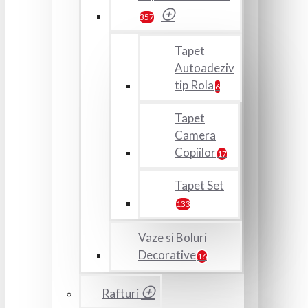
357
Tapet
Autoadeziv
tip Rola
6
Tapet
Camera
Copiilor
17
Tapet Set
133
Vaze si Boluri
Decorative
16
Rafturi