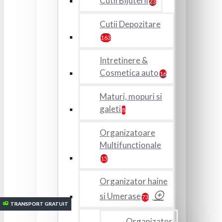
Cutii Bijuterii
23
Cutii Depozitare
163
Intretinere &
Cosmetica auto
16
Maturi, mopuri si
galeti
8
Organizatoare
Multifunctionale
15
Organizator haine
si Umerase
73
TRANSPORT GRATUIT
TRANSPORT GRATUIT
TRANSPORT GRATUIT
TRANSPORT GRATUIT
TRANSPORT GRATUIT
TRANSPORT GRATUIT
TRANSPORT GRATUIT
Organizator