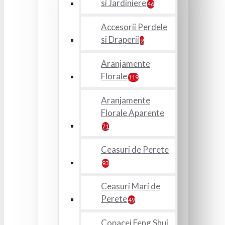
si Jardiniere
46
Accesorii Perdele
si Draperii
9
Aranjamente
Florale
119
Aranjamente
Florale Aparente
71
Ceasuri de Perete
93
Ceasuri Mari de
Perete
49
Copacei Feng Shui