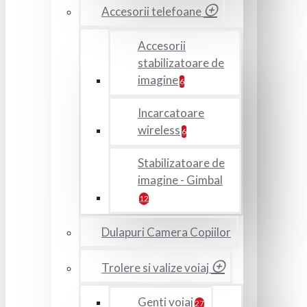
Accesorii telefoane
Accesorii
stabilizatoare de
imagine
6
Incarcatoare
wireless
6
Stabilizatoare de
imagine - Gimbal
12
Dulapuri Camera Copiilor
Trolere si valize voiaj
Genti voiaj
27