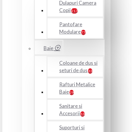
Dulapuri Camera
Copii
217
Pantofare
Modulare
77
Baie
Coloane de dus si
seturi de dus
33
Rafturi Metalice
Baie
29
Sanitare si
Accesorii
13
Suporturi si