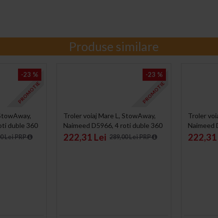
Produse similare
-23 %
-23 %
PROMOTIE
PROMOTIE
, StowAway,
Troler voiaj Mare L, StowAway,
Troler vo
ti duble 360
Naimeed D5966, 4 roti duble 360
Naimeed D
ifru, Gri,
grade detasabile , PP, inchidere
grade, PP,
222,31 Lei
222,31 
00 Lei PRP
289,00 Lei PRP
cifru, Negru, 44x26x61cm
44x26x6