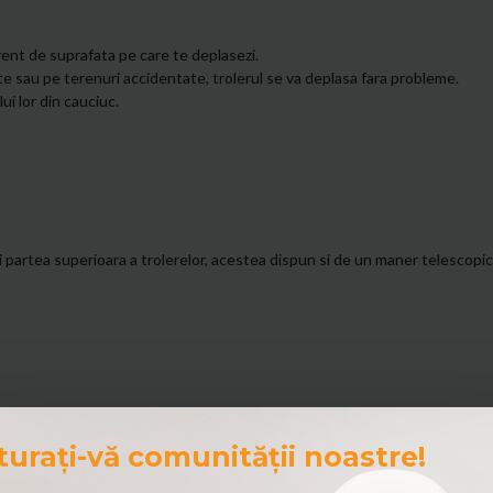
rent de suprafata pe care te deplasezi.
te sau pe terenuri accidentate, trolerul se va deplasa fara probleme.
i lor din cauciuc.
i partea superioara a trolerelor, acestea dispun si de un maner telescopic
turați-vă comunității noastre!
360 grade
material impermeabil
inchidere cifru
Gri
D5589-se