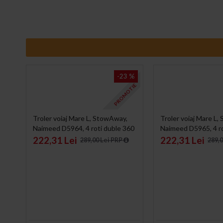
3 %
-23 %
OTIE
PROMOTIE
Troler voiaj Mare L, StowAway,
Troler voiaj Mare L
360
Naimeed D5964, 4 roti duble 360
Naimeed D5965, 4 ro
grade detasabile , PP, inchidere
grade, PP, inchidere c
222,31 Lei
222,31 Lei
289,00 Lei PRP
289,
cifru, Rosu, 44x26x61cm
44x26x61cm