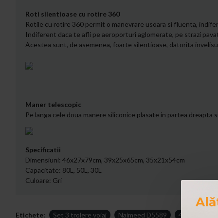
Roti silentioase cu rotire 360
Rotile cu rotire 360 permit o manevrare usoara si fluenta, indife
Indiferent daca te afli pe aeroporturi aglomerate, pe strazi pava
Acestea sunt, de asemenea, foarte silentioase, datorita invelisulu
Maner telescopic
Pe langa cele doua manere siliconice plasate in partea dreapta s
Specificatii
Dimensiuni: 46x27x79cm, 39x25x65cm, 35x21x54cm
Capacitate: 80L, 50L, 30L
Culoare: Gri
Ală
Etichete:
Set 3 trolere voiaj
Naimeed D5589
4 roti duble 