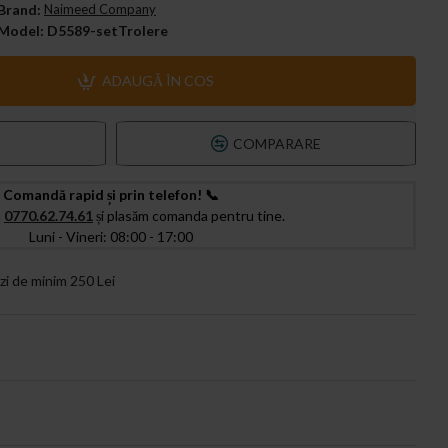
Brand:
Naimeed Company
Model:
D5589-setTrolere
ADAUGĂ ÎN COS
T
COMPARARE
Comandă rapid și prin telefon! 📞
a
0770.62.74.61
și plasăm comanda pentru tine.
Luni - Vineri: 08:00 - 17:00
zi de minim 250 Lei