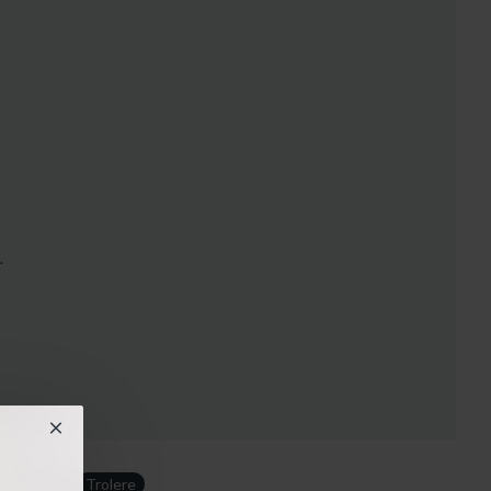
.
tTrolere
Trolere