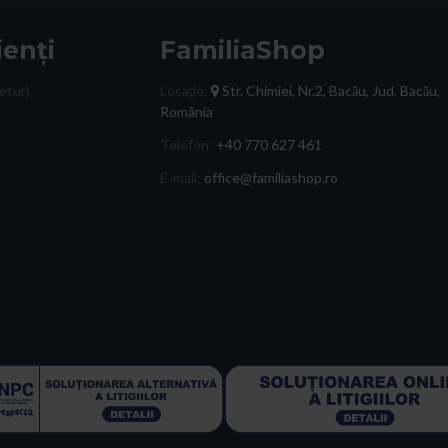
ienți
FamiliaShop
etur)
Locaţie:
Str. Chimiei, Nr.2, Bacău, Jud. Bacău,
România
Telefon:
+40 770 627 461
E-mail:
office@familiashop.ro