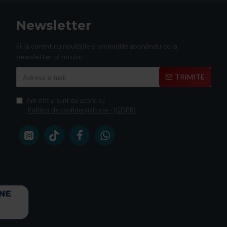
Newsletter
Fii la curent cu noutățile și promoțiile abonându-te la
newsletter-ul nostru
TRIMITE
Am citit şi sunt de acord cu
Politica de confidențialitate - (GDPR)