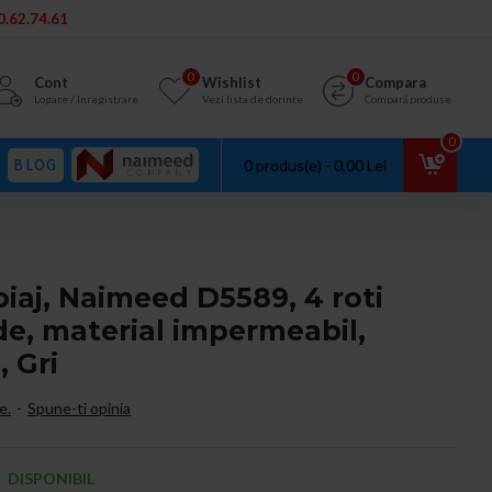
.62.74.61
0
0
Cont
Wishlist
Compara
Logare / Inregistrare
Vezi lista de dorinte
Compară produse
0
BLOG
0 produs(e) - 0,00 Lei
oiaj, Naimeed D5589, 4 roti
de, material impermeabil,
, Gri
e.
-
Spune-ti opinia
DISPONIBIL