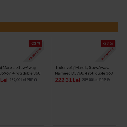
-23 %
-23 %
PROMOTIE
PROMOTIE
iaj Mare L, StowAway,
Troler voiaj Mare L, StowAway,
5967, 4 roti duble 360
Naimeed D5968, 4 roti duble 360
 inchidere cifru, Gri,
grade detasabile , PP, inchidere
Lei
222,31 Lei
289,00 Lei PRP
289,00 Lei PRP
1cm
cifru, Mov Inchis, 44x26x61cm