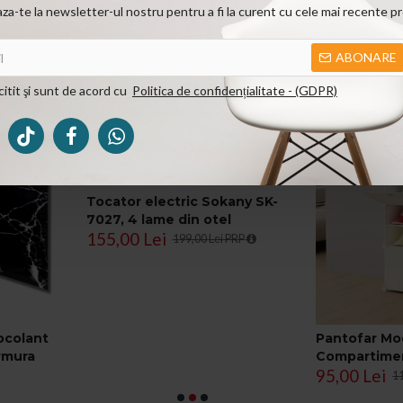
a-te la newsletter-ul nostru pentru a fi la curent cu cele mai recente pr
ABONARE
Produse cumparate frecvent
itit şi sunt de acord cu
Politica de confidențialitate - (GDPR)
Tocator electric Sokany SK-
7027, 4 lame din otel
155,00 Lei
inoxidabil de inalta calitate,
199,00 Lei PRP
800 W, 3L, recipient din Inox,
Negru/Inox
ocolant
Pantofar Mod
rmura
Compartime
95,00 Lei
1