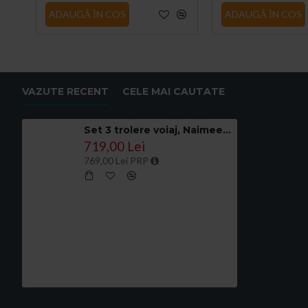
ADAUGĂ ÎN COS
ADAUGĂ ÎN COS
VAZUTE RECENT
CELE MAI CAUTATE
Set 3 trolere voiaj, Naimeed D5589, 4 roti duble 360 grade, material impermeabil, inchidere cifru, Gri
719,00 Lei
769,00 Lei PRP