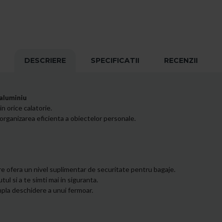
DESCRIERE
SPECIFICATII
RECENZII
 aluminiu
n orice calatorie.
organizarea eficienta a obiectelor personale.
are ofera un nivel suplimentar de securitate pentru bagaje.
ul si a te simti mai in siguranta.
impla deschidere a unui fermoar.