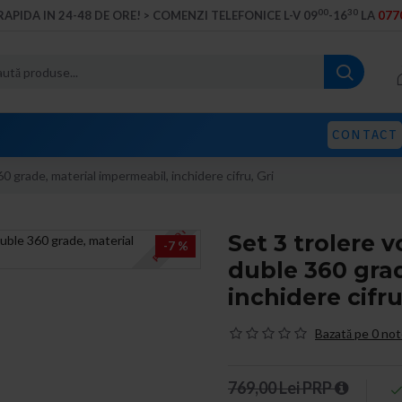
00
30
RAPIDA IN 24-48 DE ORE! > COMENZI TELEFONICE L-V 09
-16
LA
0770
CONTACT
0 grade, material impermeabil, inchidere cifru, Gri
PROMOTIE
Set 3 trolere v
-7 %
duble 360 gra
inchidere cifru
Bazată pe 0 not
769,00 Lei PRP