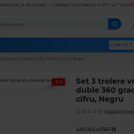
00
30
RAPIDA IN 24-48 DE ORE! > COMENZI TELEFONICE L-V 09
-16
LA
0770
CONTACT
0 grade, material textil, inchidere cifru, Negru
PROMOTIE
Set 3 trolere v
-5 %
duble 360 grad
cifru, Negru
Bazată pe 0 not
649,00 Lei PRP