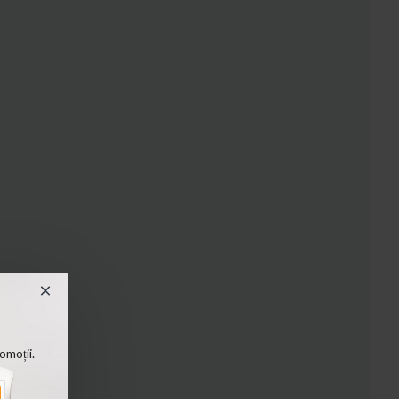
.
omoții.