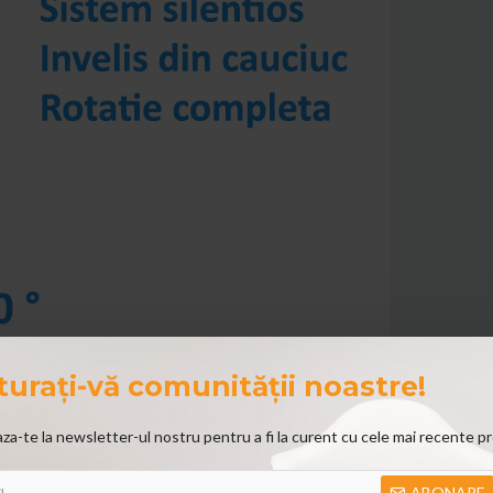
turați-vă comunității noastre!
i partea superioara a trolerelor, acestea dispun si de un maner telescopic
a-te la newsletter-ul nostru pentru a fi la curent cu cele mai recente pr
ABONARE