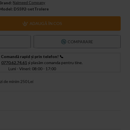
Brand:
Naimeed Company
Model:
D5592-setTrolere
ADAUGĂ ÎN COS
T
COMPARARE
Comandă rapid și prin telefon! 📞
a
0770.62.74.61
și plasăm comanda pentru tine.
Luni - Vineri: 08:00 - 17:00
zi de minim 250 Lei