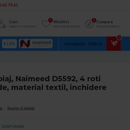
.62.74.61
0
0
Cont
Wishlist
Compara
Logare / Inregistrare
Vezi lista de dorinte
Compară produse
0
BLOG
0 produs(e) - 0,00 Lei
oiaj, Naimeed D5592, 4 roti
e, material textil, inchidere
e.
-
Spune-ti opinia
DISPONIBIL