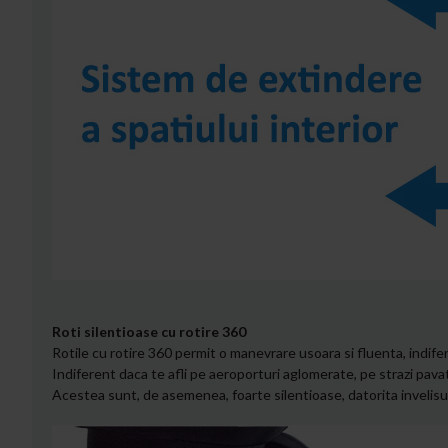
Roti silentioase cu rotire 360
Rotile cu rotire 360 permit o manevrare usoara si fluenta, indife
Indiferent daca te afli pe aeroporturi aglomerate, pe strazi pava
Acestea sunt, de asemenea, foarte silentioase, datorita invelisulu