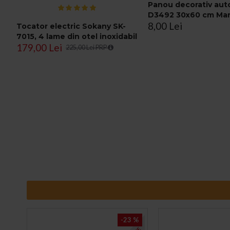
me
Panou decorativ aut
D3492 30x60 cm Ma
8,00 Lei
Neagra
Tocator electric Sokany SK-
7015, 4 lame din otel inoxidabil
179,00 Lei
de inalta calitate, 800 W, 4.5L,
225,00 Lei PRP
recipient din Inox, Negru/Inox
3 %
-23 %