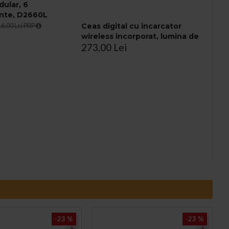
ular, 6
nte, D2660L
Ceas digital cu incarcator
16,00 Lei PRP
wireless incorporat, lumina de
273,00 Lei
veghe reglabila, Naimeed
D6063, Alb, 180x150x103mm
Pano
D35
8,0
-23 %
-23 %