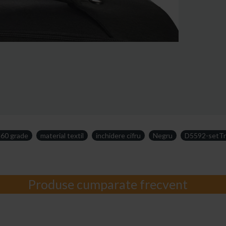
360 grade
material textil
inchidere cifru
Negru
D5592-setTr
Produse cumparate frecvent