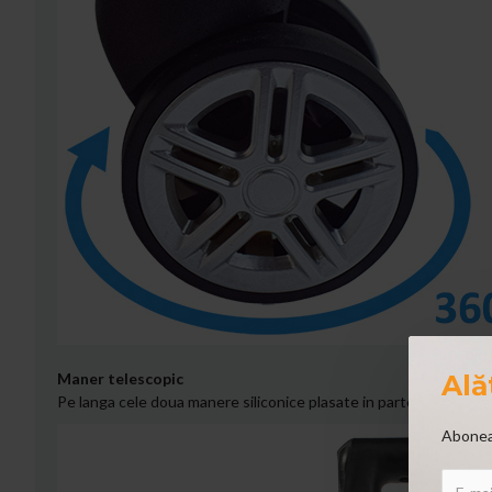
Ală
Maner telescopic
Pe langa cele doua manere siliconice plasate in partea dreapta s
Aboneaz