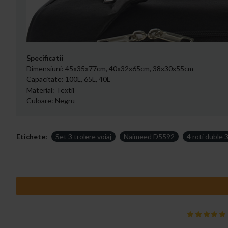
Specificatii
Dimensiuni: 45x35x77cm, 40x32x65cm, 38x30x55cm
Capacitate: 100L, 65L, 40L
Material: Textil
Culoare: Negru
Etichete:
Set 3 trolere voiaj
Naimeed D5592
4 roti duble 