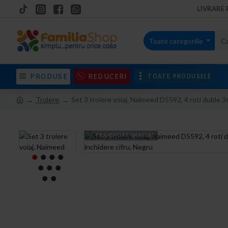
LIVRARE 
Toate categoriile
PRODUSE
REDUCERI
TOATE PRODUSELE
Trolere
Set 3 trolere voiaj, Naimeed D5592, 4 roti duble 36
TRANSPORT GRATUIT