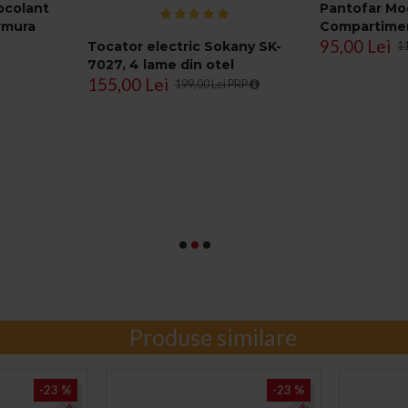
ocolant
Pantofar Mod
rmura
Compartime
95,00 Lei
Tocator electric Sokany SK-
1
7027, 4 lame din otel
155,00 Lei
inoxidabil de inalta calitate,
199,00 Lei PRP
800 W, 3L, recipient din Inox,
Negru/Inox
Produse similare
-23 %
-23 %